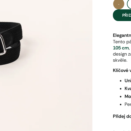
−
PŘI
Elegantn
Tento p
105 cm
design z
skvěle.
Klíčové 
Uni
Kva
Mo
Pe
Přidej do