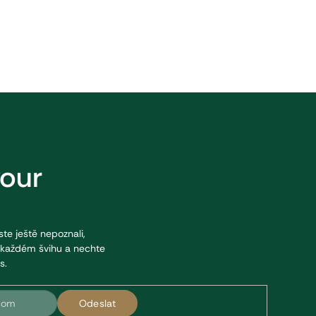
your
jste ještě nepoznali,
v každém švihu a nechte
s.
Odeslat