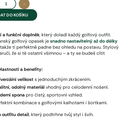
+
DAT DO KOŠÍKU
í a funkční doplněk
, který doladí každý golfový outfit.
ánský golfový opasek je
snadno nastavitelný až do délky
, takže ti perfektně padne bez ohledu na postavu. Stylový
aručí, že si tě ostatní všimnou – a ty se budeš cítit
vlastnosti a benefity:
verzální velikost
s jednoduchým zkrácením.
litní, odolný materiál
vhodný pro celodenní nošení.
derní spona
pro čistý, sportovní vzhled.
rfektní kombinace s golfovými kalhotami i šortkami.
 outfitu detail
, který podtrhne tvůj styl i švih.