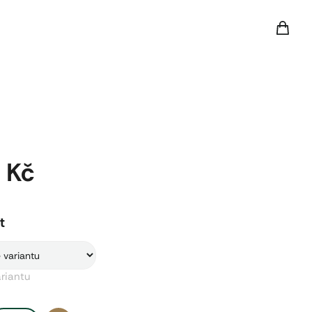
Nákup
košík
 Kč
Měrn
cena:
t
ariantu