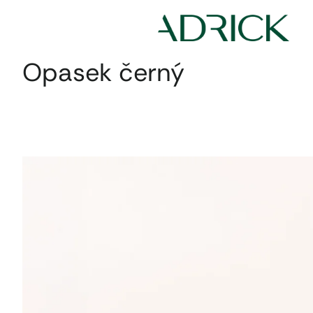
Přejít
na
obsah
Opasek černý