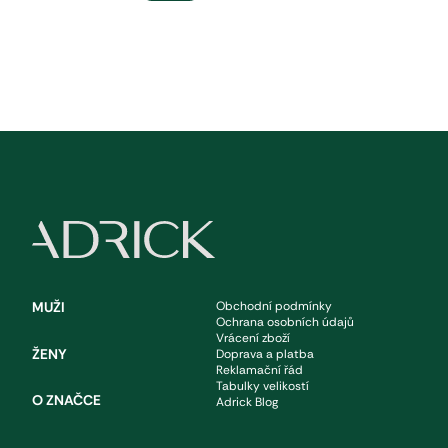
Z
á
MUŽI
Obchodní podmínky
Ochrana osobních údajů
p
Vrácení zboží
ŽENY
Doprava a platba
Reklamační řád
a
Tabulky velikostí
O ZNAČCE
Adrick Blog