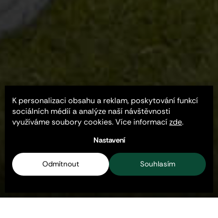
K personalizaci obsahu a reklam, poskytování funkcí
sociálních médií a analýze naší návštěvnosti
Zažívejte dosud nepoznané pohodlí při
využíváme soubory cookies. Více informací
zde
.
každém golfovém švihu. Buďte jednoduše
Nastavení
perfektní a nechte styl mluvit za vás.
Odmítnout
Souhlasím
MUŽI
ŽENY