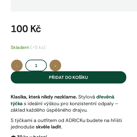
100 Kč
Měrn
cena:
Skladem
(>5 ks)
−
+
PŘIDAT DO KOŠÍKU
Klasika, která nikdy nezklame.
Stylová
dřevěná
týčka
s ideální výškou pro konzistentní odpaly –
základ každého úspěšného drajvu.
S týčkami a outfitem od ADRICKu budete na hřišti
jednoduše
skvěle ladit
.