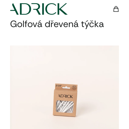
Přejít
na
obsah
Nákup
košík
Golfová dřevená týčka