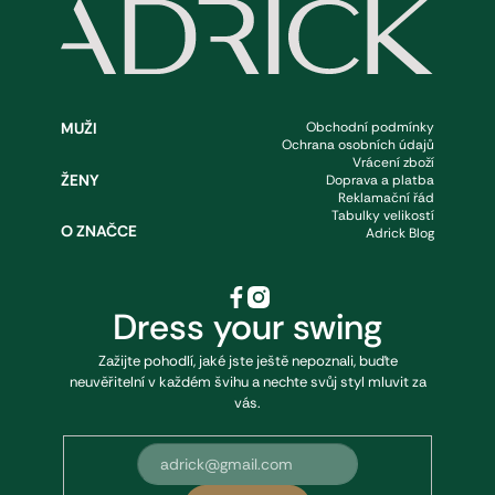
Z
á
p
MUŽI
Obchodní podmínky
Ochrana osobních údajů
a
Vrácení zboží
ŽENY
Doprava a platba
t
Reklamační řád
Tabulky velikostí
O ZNAČCE
Adrick Blog
í
Dress your swing
Zažijte pohodlí, jaké jste ještě nepoznali, buďte
neuvěřitelní v každém švihu a nechte svůj styl mluvit za
vás.